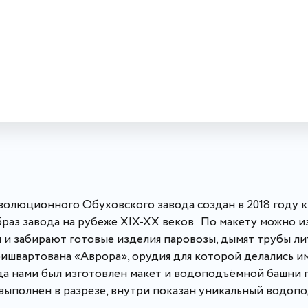
олюционного Обуховского завода создан в 2018 году к
браз завода на рубеже ХIХ-ХХ веков. По макету можно и
 и забирают готовые изделия паровозы, дымят трубы ли
ришвартована «Аврора», орудия для которой делались им
да нами был изготовлен макет и водоподъёмной башни 
 выполнен в разрезе, внутри показан уникальный водо