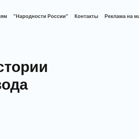
лям
"Народности России"
Контакты
Реклама на м
стории
вода