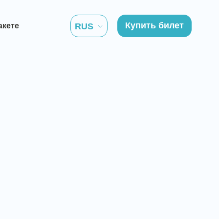
Купить билет
акете
RUS