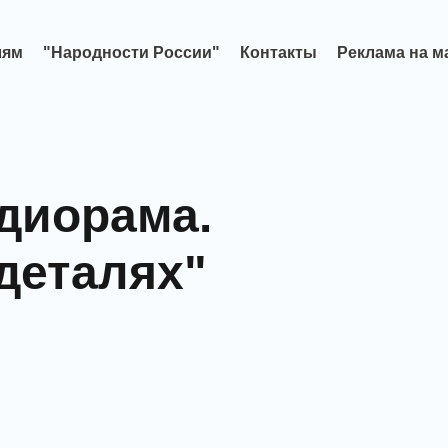
лям
"Народности России"
Контакты
Реклама на м
диорама.
деталях"